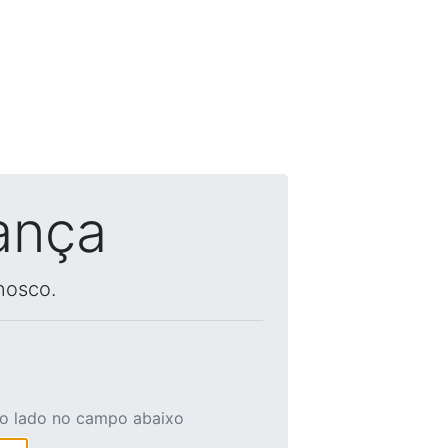
ança
nosco.
ao lado no campo abaixo