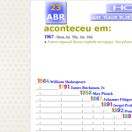
1967
- Dom, há:
59a. 3m. 16d.
● A nave espacial Soyuz explode no espaço. Seu piloto
-William Shakespeare
_
-James Buchanan, Jr.
__│__________
-Max Planck
__│___________│__________
-Johannes Fibige
__│___________│___________│____
-Sergei Pro
__│___________│___________│_____│____
-Pon
__│___________│___________│_____│_____│____
__│___________│___________│_____│_____│_____│____
__│___________│___________│_____│_____│_____│_____│___
__│___________│___________│_____│_____│_____│_____│___