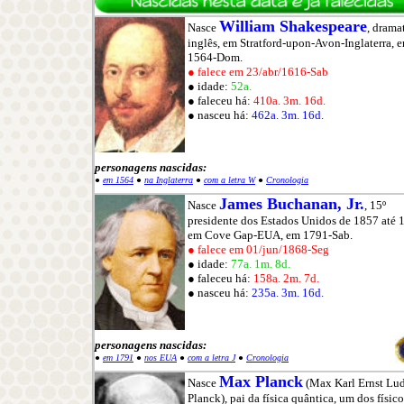
William Shakespeare
Nasce
, drama
inglês, em Stratford-upon-Avon-Inglaterra, 
1564-Dom.
● falece em 23/abr/1616-Sab
● idade:
52a.
● faleceu há:
410a. 3m. 16d.
● nasceu há:
462a. 3m. 16d.
personagens nascidas:
●
em 1564
●
na Inglaterra
●
com a letra W
●
Cronologia
James Buchanan, Jr.
Nasce
, 15º
presidente dos Estados Unidos de 1857 até 
em Cove Gap-EUA, em 1791-Sab.
● falece em 01/jun/1868-Seg
● idade:
77a. 1m. 8d.
● faleceu há:
158a. 2m. 7d.
● nasceu há:
235a. 3m. 16d.
personagens nascidas:
●
em 1791
●
nos EUA
●
com a letra J
●
Cronologia
Max Planck
Nasce
(Max Karl Ernst Lu
Planck), pai da física quântica, um dos físic