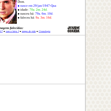
Dom.
● nasce em 29/jan/1947-Qua
● idade:
70a. 2m. 24d.
● nasceu há:
79a. 6m. 10d.
● faleceu há:
9a. 3m. 16d.
nagens falecidas:
017
●
com a letra J
●
tempo de vida
●
Cronologia