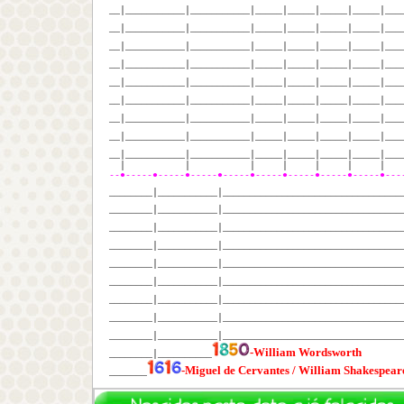
__│___________│___________│_____│_____│_____│_____│___
__│___________│___________│_____│_____│_____│_____│___
__│___________│___________│_____│_____│_____│_____│___
__│___________│___________│_____│_____│_____│_____│___
__│___________│___________│_____│_____│_____│_____│___
__│___________│___________│_____│_____│_____│_____│___
__│___________│___________│_____│_____│_____│_____│___
__│___________│___________│_____│_____│_____│_____│___
__│___________│___________│_____│_____│_____│_____│___
│ │ │ │ │ │ │ 
--●-----●-----●-----●-----●-----●-----●-----●-----●---
________│___________│_________________________________
________│___________│_________________________________
________│___________│_________________________________
________│___________│_________________________________
________│___________│_________________________________
________│___________│_________________________________
________│___________│_________________________________
________│___________│_________________________________
________│___________│_________________________________
-William Wordsworth
________│__________
-Miguel de Cervantes / William Shakespear
_______