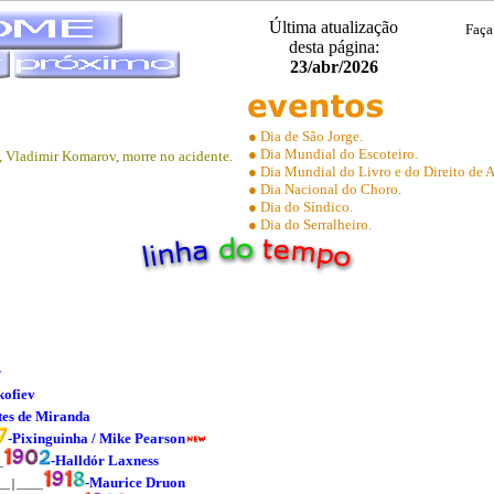
Última atualização
Faça
desta página:
23/abr/2026
● Dia de São Jorge.
● Dia Mundial do Escoteiro.
, Vladimir Komarov, morre no acidente.
● Dia Mundial do Livro e do Direito de A
● Dia Nacional do Choro.
● Dia do Síndico.
● Dia do Serralheiro.
r
kofiev
tes de Miranda
-Pixinguinha / Mike Pearson
-Halldór Laxness
_
-Maurice Druon
__│____