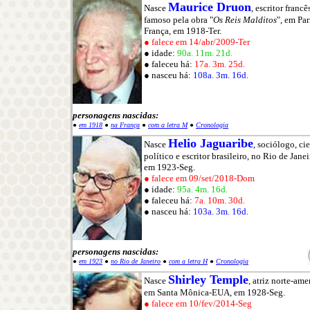
Maurice Druon
Nasce
, escritor francê
famoso pela obra "
Os Reis Malditos
", em Par
França, em 1918-Ter.
● falece em 14/abr/2009-Ter
● idade:
90a. 11m. 21d.
● faleceu há:
17a. 3m. 25d.
● nasceu há:
108a. 3m. 16d.
personagens nascidas:
●
em 1918
●
na França
●
com a letra M
●
Cronologia
Helio Jaguaribe
Nasce
, sociólogo, cie
político e escritor brasileiro, no Rio de Jane
em 1923-Seg.
● falece em 09/set/2018-Dom
● idade:
95a. 4m. 16d.
● faleceu há:
7a. 10m. 30d.
● nasceu há:
103a. 3m. 16d.
personagens nascidas:
●
em 1923
●
no Rio de Janeiro
●
com a letra H
●
Cronologia
Shirley Temple
Nasce
, atriz norte-ame
em Santa Mônica-EUA, em 1928-Seg.
● falece em 10/fev/2014-Seg