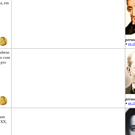
a, em
perso
●
em 1
ndreas
do com
 por
perso
●
em 1
 um
 XX,