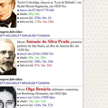
Taylor Coleridge, lançou as "Lyrical Ballads", em
Rydal Mount-Inglaterra, em 1850-Ter.
● nasce em 07/abr/1770-Sab
● idade:
80a.16d.
● nasceu há:
256a. 4m. 1d.
● faleceu há:
176a. 3m. 16d.
nagens falecidas:
850
●
com a letra W
●
tempo de vida
●
Cronologia
Antonio da Silva Prado
Morre
, primeiro
prefeito de São Paulo, no Rio de Janeiro-RJ, em
1929-Ter.
● nasce em 25/fev/1840-Ter
● idade:
89a. 1m. 28d.
● nasceu há:
186a. 5m. 14d.
● faleceu há:
97a. 3m. 16d.
nagens falecidas:
929
●
com a letra A
●
tempo de vida
●
Cronologia
Olga Benário
Morre
, militante comunista,
em Bernburg-Alemanha, em 1942-Qui.
● nasce em 12/fev/1908-Qua
● idade:
34a. 2m. 11d.
● nasceu há:
118a. 5m. 27d.