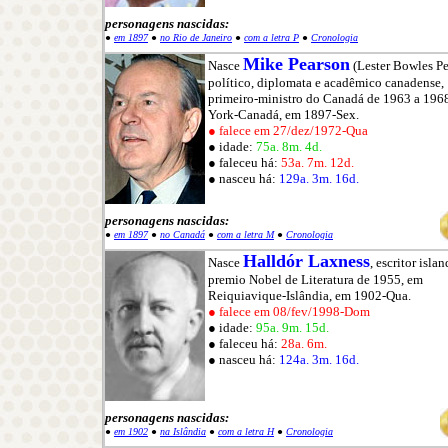
personagens nascidas:
●
em 1897
●
no Rio de Janeiro
●
com a letra P
●
Cronologia
Mike Pearson
Nasce
(Lester Bowles Pe
político, diplomata e acadêmico canadense,
primeiro-ministro do Canadá de 1963 a 196
York-Canadá, em 1897-Sex.
● falece em 27/dez/1972-Qua
● idade:
75a. 8m. 4d.
● faleceu há:
53a. 7m. 12d.
● nasceu há:
129a. 3m. 16d.
personagens nascidas:
●
em 1897
●
no Canadá
●
com a letra M
●
Cronologia
Halldór Laxness
Nasce
, escritor islan
premio Nobel de Literatura de 1955, em
Reiquiavique-Islândia, em 1902-Qua.
● falece em 08/fev/1998-Dom
● idade:
95a. 9m. 15d.
● faleceu há:
28a. 6m.
● nasceu há:
124a. 3m. 16d.
personagens nascidas:
●
em 1902
●
na Islândia
●
com a letra H
●
Cronologia