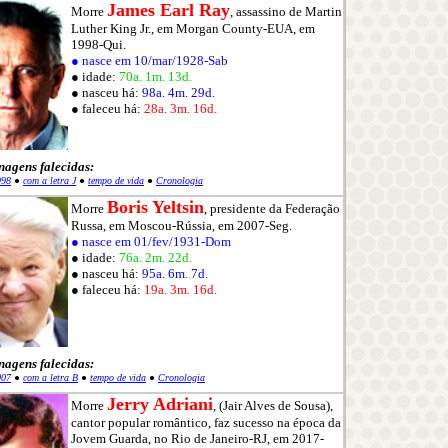
James Earl Ray
Morre
, assassino de Martin
Luther King Jr., em Morgan County-EUA, em
1998-Qui.
● nasce em 10/mar/1928-Sab
● idade:
70a. 1m. 13d.
● nasceu há:
98a. 4m. 29d.
● faleceu há:
28a. 3m. 16d.
nagens falecidas:
998
●
com a letra J
●
tempo de vida
●
Cronologia
Boris Yeltsin
Morre
, presidente da Federação
Russa, em Moscou-Rússia, em 2007-Seg.
● nasce em 01/fev/1931-Dom
● idade:
76a. 2m. 22d.
● nasceu há:
95a. 6m. 7d.
● faleceu há:
19a. 3m. 16d.
nagens falecidas:
007
●
com a letra B
●
tempo de vida
●
Cronologia
Jerry Adriani
Morre
, (Jair Alves de Sousa),
cantor popular romântico, faz sucesso na época da
Jovem Guarda, no Rio de Janeiro-RJ, em 2017-