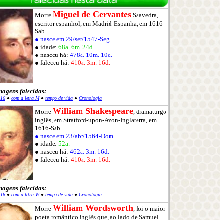
Miguel de Cervantes
Morre
Saavedra,
escritor espanhol, em Madrid-Espanha, em 1616-
Sab.
● nasce em 29/set/1547-Seg
● idade:
68a. 6m. 24d.
● nasceu há:
478a. 10m. 10d.
● faleceu há:
410a. 3m. 16d.
nagens falecidas:
616
●
com a letra M
●
tempo de vida
●
Cronologia
William Shakespeare
Morre
, dramaturgo
inglês, em Stratford-upon-Avon-Inglaterra, em
1616-Sab.
● nasce em 23/abr/1564-Dom
● idade:
52a.
● nasceu há:
462a. 3m. 16d.
● faleceu há:
410a. 3m. 16d.
nagens falecidas:
616
●
com a letra W
●
tempo de vida
●
Cronologia
William Wordsworth
Morre
, foi o maior
poeta romântico inglês que, ao lado de Samuel