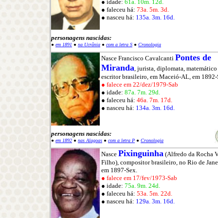
● idade:
61a. 10m. 12d.
● faleceu há:
73a. 5m. 3d.
● nasceu há:
135a. 3m. 16d.
personagens nascidas:
●
em 1891
●
na Ucrânia
●
com a letra S
●
Cronologia
Pontes de
Nasce Francisco Cavalcanti
Miranda
, jurista, diplomata, matemático
escritor brasileiro, em Maceió-AL, em 1892-
● falece em 22/dez/1979-Sab
● idade:
87a. 7m. 29d.
● faleceu há:
46a. 7m. 17d.
● nasceu há:
134a. 3m. 16d.
personagens nascidas:
●
em 1892
●
nas Alagoas
●
com a letra P
●
Cronologia
Pixinguinha
Nasce
(Alfredo da Rocha 
Filho), compositor brasileiro, no Rio de Jane
em 1897-Sex.
● falece em 17/fev/1973-Sab
● idade:
75a. 9m. 24d.
● faleceu há:
53a. 5m. 22d.
● nasceu há:
129a. 3m. 16d.