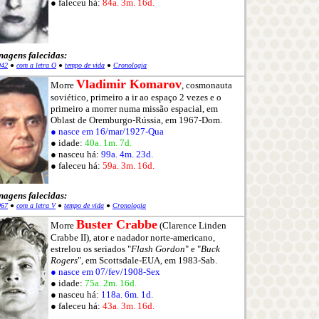
● faleceu há:
84a. 3m. 16d.
nagens falecidas:
942
●
com a letra O
●
tempo de vida
●
Cronologia
Vladimir Komarov
Morre
, cosmonauta
soviético, primeiro a ir ao espaço 2 vezes e o
primeiro a morrer numa missão espacial, em
Oblast de Oremburgo-Rússia, em 1967-Dom.
● nasce em 16/mar/1927-Qua
● idade:
40a. 1m. 7d.
● nasceu há:
99a. 4m. 23d.
● faleceu há:
59a. 3m. 16d.
nagens falecidas:
967
●
com a letra V
●
tempo de vida
●
Cronologia
Buster Crabbe
Morre
(Clarence Linden
Crabbe II), ator e nadador norte-americano,
estrelou os seriados "
Flash Gordon
" e "
Buck
Rogers
", em Scottsdale-EUA, em 1983-Sab.
● nasce em 07/fev/1908-Sex
● idade:
75a. 2m. 16d.
● nasceu há:
118a. 6m. 1d.
● faleceu há:
43a. 3m. 16d.