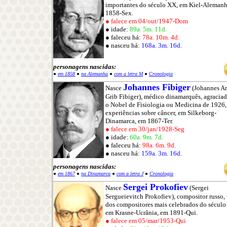
importantes do século XX, em Kiel-Alemanh
1858-Sex.
● falece em 04/out/1947-Dom
● idade:
89a. 5m. 11d.
● faleceu há:
78a. 10m. 4d.
● nasceu há:
168a. 3m. 16d.
personagens nascidas:
●
em 1858
●
na Alemanha
●
com a letra M
●
Cronologia
Johannes Fibiger
Nasce
(Johannes A
Grib Fibiger), médico dinamarquês, agracia
o Nobel de Fisiologia ou Medicina de 1926,
experiências sobre câncer, em Silkeborg-
Dinamarca, em 1867-Ter.
● falece em 30/jan/1928-Seg
● idade:
60a. 9m. 7d.
● faleceu há:
98a. 6m. 9d.
● nasceu há:
159a. 3m. 16d.
personagens nascidas:
●
em 1867
●
na Dinamarca
●
com a letra J
●
Cronologia
Sergei Prokofiev
Nasce
(Sergei
Sergueievitch Prokofiev), compositor russo,
dos compositores mais celebrados do século
em Krasne-Ucrânia, em 1891-Qui.
● falece em 05/mar/1953-Qui