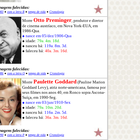
nagens falecidas:
983
●
com a letra B
●
tempo de vida
●
Cronologia
Otto Preminger
Morre
, produtor e diretor
de cinema austríaco, em Nova York-EUA, em
1986-Qua.
● nasce em 05/dez/1906-Qua
● idade:
79a. 4m. 18d.
● nasceu há:
119a. 8m. 3d.
● faleceu há:
40a. 3m. 16d.
nagens falecidas:
986
●
com a letra O
●
tempo de vida
●
Cronologia
Paulette Goddard
Morre
(Pauline Marion
Goddard Levy), atriz norte-americana, famosa por
seus filmes nos anos 40, em Ronco sopra Ascona-
Suíça, em 1990-Seg.
● nasce em 03/jun/1910-Sex
● idade:
79a. 10m. 20d.
● nasceu há:
116a. 2m. 5d.
● faleceu há:
36a. 3m. 16d.
nagens falecidas:
990
●
com a letra P
●
tempo de vida
●
Cronologia