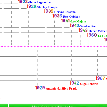
-Helio Jaguaribe
__│_____│____
-Shirley Temple
__│_____│_____│____
-Herval Rossano
__│_____│_____│_____│__________
-Roy Orbison
__│_____│_____│_____│___________│____
-Lee Majors
__│_____│_____│_____│___________│_____│____
-Sandra Dee
__│_____│_____│_____│___________│_____│_____│____
-Hervé Villec
__│_____│_____│_____│___________│_____│_____│_____│____
-Léo J
__│_____│_____│_____│___________│_____│_____│_____│_____│____
__│_____│_____│_____│___________│_____│_____│_____│_____│_____│__________
│ │ │ │ │ │ │ │ │ │ │
--●-----●-----●-----●-----●-----●-----●-----●-----●-----●-----●-----●-----●
__________________________│_______________________│_________________│______
__________________________│_______________________│_________________│______
__________________________│_______________________│_________________│______
__________________________│_______________________│_________________│______
__________________________│_______________________│_________________│______
__________________________│_______________________│_________________│______
-
__________________________│_______________________│________________
-Olga Benário
__________________________│______________________
-Antonio da Silva Prado
_________________________
e