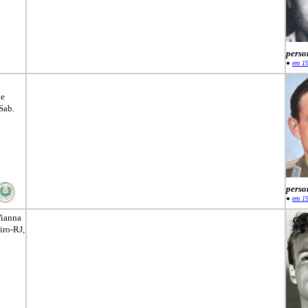
perso
●
em 1
 e
Sab.
perso
●
em 1
Vianna
iro-RJ,