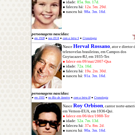
● idade:
85a. 9m. 17d.
● faleceu há:
12a. 5m. 29d.
● nasceu há:
98a. 3m. 16d.
personagens nascidas:
●
em 1928
●
nos EUA
●
com a letra S
●
Cronologia
Herval Rossano
Nasce
, ator e diretor 
telenovelas brasileiras, em Campos dos
Goytacazes-RJ, em 1935-Ter.
● falece em 09/mai/2007-Qua
● idade:
72a. 16d.
● faleceu há:
19a. 2m. 30d.
● nasceu há:
91a. 3m. 16d.
personagens nascidas:
●
em 1935
●
no Rio de Janeiro
●
com a letra H
●
Cronologia
Roy Orbison
Nasce
, cantor norte-amer
em Vernon-EUA, em 1936-Qui.
● falece em 06/dez/1988-Ter
● idade:
52a. 7m. 13d.
● faleceu há:
37a. 8m. 2d.
● nasceu há:
90a. 3m. 16d.