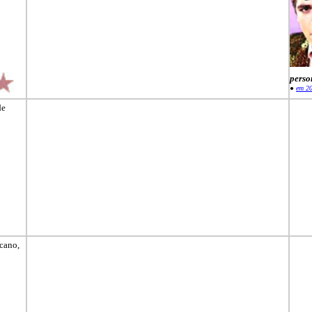
perso
●
em 2
de
icano,