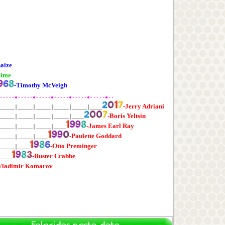
haize
aime
-Timothy McVeigh
-----●-----●-----●-----●-----●-----●--
-Jerry Adriani
_____│_____│_____│_____│_____│____
-Boris Yeltsin
_____│_____│_____│_____│____
-James Earl Ray
_____│_____│_____│____
-Paulette Goddard
_____│_____│____
-Otto Preminger
_____│____
-Buster Crabbe
____
Vladimir Komarov