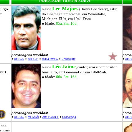
Lee Majors
turgo
Nasce
(Harvy Lee Yeary), astro
em
do cinema internacional, em Wyandotte,
Michigan-EUA, em 1941-Dom.
● idade:
85a. 3m. 16d.
personagens nascidas:
perso
●
em 1939
●
nos EUA
●
com a letra L
●
Cronologia
●
em 1
Léo Jaime
Nasce
, cantor, ator e compositor
1861,
brasileiro, em Goiânia-GO, em 1960-Sab.
● idade:
66a. 3m. 16d.
personagens nascidas:
perso
●
em 1960
●
em Goiás
●
com a letra L
●
Cronologia
●
em 1
dwig
os mais