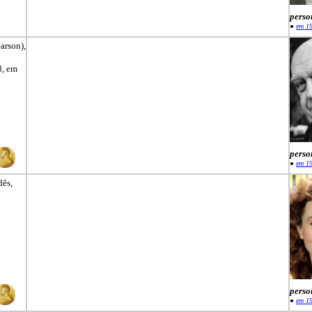
perso
●
em 1
arson),
8, em
perso
●
em 1
dês,
perso
●
em 1