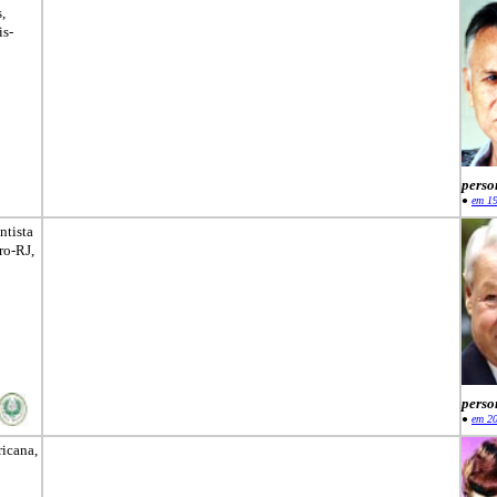
s,
is-
perso
●
em 1
ntista
iro-RJ,
perso
●
em 2
ricana,