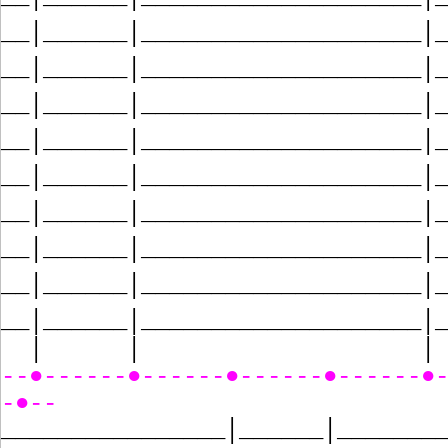
__│______│____________________│
__│______│____________________│
__│______│____________________│
__│______│____________________│
__│______│____________________│
__│______│____________________│
__│______│____________________│
__│______│____________________│
__│______│____________________│
│ │ │ 
--●------●------●------●------●
-●--
________________│______│_______