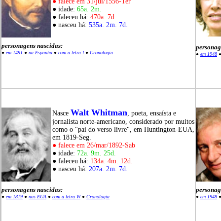
● falece em 31/jul/1556-Ter
● idade:
65a. 2m.
● faleceu há:
470a. 7d.
● nasceu há:
535a. 2m. 7d.
personagens nascidas:
personag
●
em 1491
●
na Espanha
●
com a letra I
●
Cronologia
●
em 1948
Walt Whitman
Nasce
, poeta, ensaísta e
jornalista norte-americano, considerado por muitos
como o "pai do verso livre", em Huntington-EUA,
em 1819-Seg.
● falece em 26/mar/1892-Sab
● idade:
72a. 9m. 25d.
● faleceu há:
134a. 4m. 12d.
● nasceu há:
207a. 2m. 7d.
personagens nascidas:
personag
●
em 1819
●
nos EUA
●
com a letra W
●
Cronologia
●
em 1948