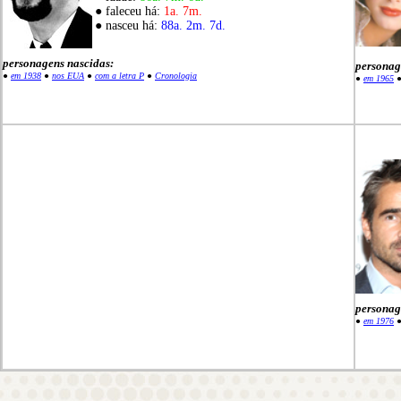
● faleceu há:
1a. 7m.
● nasceu há:
88a. 2m. 7d.
personagens nascidas:
personag
●
em 1938
●
nos EUA
●
com a letra P
●
Cronologia
●
em 1965
personag
●
em 1976