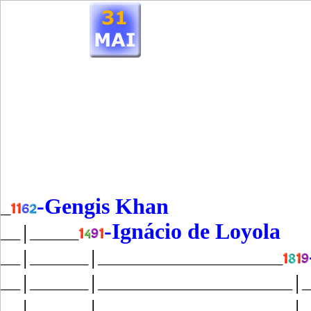
-Gengis Khan
_
-Ignácio de Loyola
__│_____
__│______│___________________
__│______│____________________│
__│______│____________________│