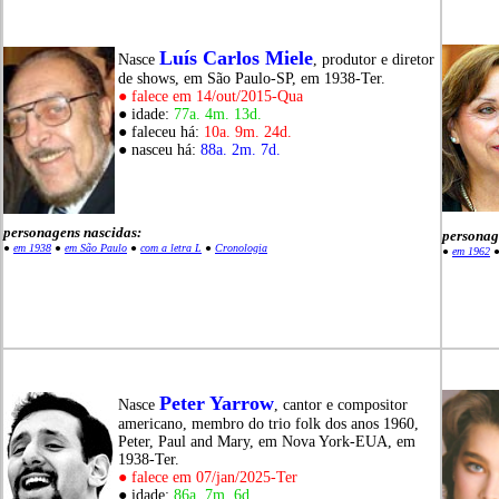
Luís Carlos Miele
Nasce
, produtor e diretor
de shows, em São Paulo-SP, em 1938-Ter.
● falece em 14/out/2015-Qua
● idade:
77a. 4m. 13d.
● faleceu há:
10a. 9m. 24d.
● nasceu há:
88a. 2m. 7d.
personagens nascidas:
personag
●
em 1938
●
em São Paulo
●
com a letra L
●
Cronologia
●
em 1962
Peter Yarrow
Nasce
, cantor e compositor
americano, membro do trio folk dos anos 1960,
Peter, Paul and Mary, em Nova York-EUA, em
1938-Ter.
● falece em 07/jan/2025-Ter
● idade:
86a. 7m. 6d.