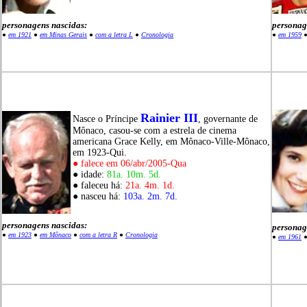
personagens nascidas:
personag
●
em 1921
●
em Minas Gerais
●
com a letra L
●
Cronologia
●
em 1959
Rainier III
Nasce o Príncipe
, governante de
Mônaco, casou-se com a estrela de cinema
americana Grace Kelly, em Mônaco-Ville-Mônaco,
em 1923-Qui.
● falece em 06/abr/2005-Qua
● idade:
81a. 10m. 5d.
● faleceu há:
21a. 4m. 1d.
● nasceu há:
103a. 2m. 7d.
personagens nascidas:
personag
●
em 1923
●
em Mônaco
●
com a letra R
●
Cronologia
●
em 1961