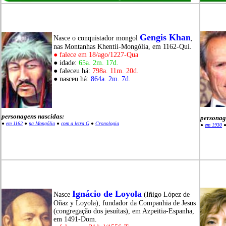
Gengis Khan
Nasce o conquistador mongol
,
nas Montanhas Khentii-Mongólia, em 1162-Qui.
● falece em 18/ago/1227-Qua
● idade:
65a. 2m. 17d.
● faleceu há:
798a. 11m. 20d.
● nasceu há:
864a. 2m. 7d.
personagens nascidas:
personag
●
em 1162
●
na Mongólia
●
com a letra G
●
Cronologia
●
em 1930
Ignácio de Loyola
Nasce
(Iñigo López de
Oñaz y Loyola), fundador da Companhia de Jesus
(congregação dos jesuítas), em Azpeitia-Espanha,
em 1491-Dom.