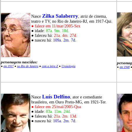
Zilka Salaberry
Nasce
, atriz de cinema,
teatro e TV, no Rio de Janeiro-RJ, em 1917-Qui.
● falece em 11/mar/2005-Sex
● idade:
87a. 9m. 10d.
● faleceu há:
21a. 4m. 27d.
● nasceu há:
109a. 2m. 7d.
personagens nascidas:
personag
●
em 1917
●
no Rio de Janeiro
●
com a letra Z
●
Cronologia
●
em 1948
Luís Delfino
Nasce
, ator e comediante
brasileiro, em Ouro Preto-MG, em 1921-Ter.
● falece em 25/mai/2005-Qua
● idade:
83a. 11m. 24d.
● faleceu há:
21a. 2m. 13d.
● nasceu há:
105a. 2m. 7d.