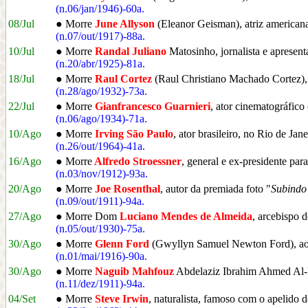
(n.06/jan/1946)-60a.
08/Jul
● Morre
June Allyson
(Eleanor Geisman), atriz america
(n.07/out/1917)-88a.
10/Jul
● Morre
Randal Juliano
Matosinho, jornalista e apresen
(n.20/abr/1925)-81a.
18/Jul
● Morre
Raul Cortez
(Raul Christiano Machado Cortez), 
(n.28/ago/1932)-73a.
22/Jul
● Morre
Gianfrancesco Guarnieri
, ator cinematográfico
(n.06/ago/1934)-71a.
10/Ago
● Morre
Irving São Paulo
, ator brasileiro, no Rio de Jan
(n.26/out/1964)-41a.
16/Ago
● Morre
Alfredo Stroessner
, general e ex-presidente par
(n.03/nov/1912)-93a.
20/Ago
● Morre
Joe Rosenthal
, autor da premiada foto "
Subindo
(n.09/out/1911)-94a.
27/Ago
● Morre Dom
Luciano Mendes de Almeida
, arcebispo
(n.05/out/1930)-75a.
30/Ago
● Morre
Glenn Ford
(Gwyllyn Samuel Newton Ford), aos
(n.01/mai/1916)-90a.
30/Ago
● Morre
Naguib Mahfouz
Abdelaziz Ibrahim Ahmed Al-Ba
(n.11/dez/1911)-94a.
04/Set
● Morre
Steve Irwin
, naturalista, famoso com o apelido