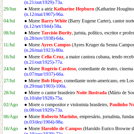
(n.21/out/1929)-73a.
29/Jun
● Morre a atriz
Katharine Hepburn
(Katharine Houghto
(n.12/mai/1907)-96a.
04/Jul
● Morre
Barry White
(Barry Eugene Carter), cantor nor
(n.12/set/1944)-58a.
08/Jul
● Morre
Tarcísio Burity
, jurista, político, escritor e pr
(n.28/nov/1938)-64a.
11/Jul
● Morre
Ayres Campos
(Ayres Kruger da Senna Campos),
(n.26/mai/1923)-80a.
16/Jul
● Morre
Celia Cruz
, a maior cantora cubana, tendo rece
(n.21/out/1925)-77a.
24/Jul
● Morre
Rogério Cardoso
, comediante de teatro, cinema
(n.07/mar/1937)-66a.
27/Jul
● Morre
Bob Hope
, comediante norte-americano, em L
(n.29/mai/1903)-100a.
28/Jul
● Morre o cantor brasileiro
Noite Ilustrada
(Mário de Sou
(n.10/abr/1928)-75a.
02/Ago
● Morre o compositor e violonista brasileiro,
Paulinho N
(n.08/out/1929)-73a.
06/Ago
● Morre
Roberto Marinho
, empresário, jornalista, fun
(n.03/dez/1904)-98a.
16/Ago
● Morre
Haroldo de Campos
(Haroldo Eurico Browne de 
(n.19/ago/1929)-73a.