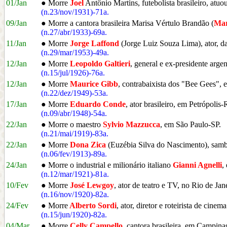
01/Jan
● Morre
Joel
Antônio Martins, futebolista brasileiro, atu
(n.23/nov/1931)-71a.
09/Jan
● Morre a cantora brasileira Marisa Vértulo Brandão (
Mar
(n.27/abr/1933)-69a.
11/Jan
● Morre
Jorge Laffond
(Jorge Luiz Souza Lima), ator, da
(n.29/mar/1953)-49a.
12/Jan
● Morre
Leopoldo Galtieri
, general e ex-presidente arge
(n.15/jul/1926)-76a.
12/Jan
● Morre
Maurice Gibb
, contrabaixista dos "Bee Gees"
(n.22/dez/1949)-53a.
17/Jan
● Morre
Eduardo Conde
, ator brasileiro, em Petrópolis-
(n.09/abr/1948)-54a.
22/Jan
● Morre o maestro
Sylvio Mazzucca
, em São Paulo-SP.
(n.21/mai/1919)-83a.
22/Jan
● Morre
Dona Zica
(Euzébia Silva do Nascimento), sambi
(n.06/fev/1913)-89a.
24/Jan
● Morre o industrial e milionário italiano
Gianni Agnelli
,
(n.12/mar/1921)-81a.
10/Fev
● Morre
José Lewgoy
, ator de teatro e TV, no Rio de Jan
(n.16/nov/1920)-82a.
24/Fev
● Morre
Alberto Sordi
, ator, diretor e roteirista de cinem
(n.15/jun/1920)-82a.
04/Mar
● Morre
Celly Campello
, cantora brasileira, em Campina