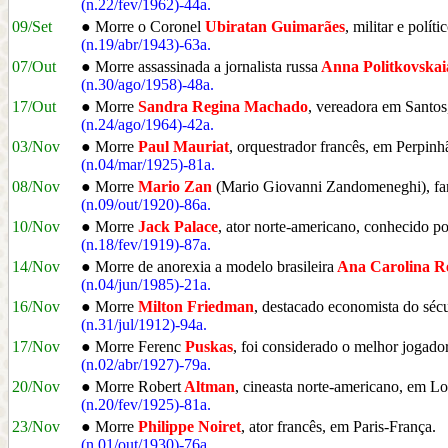
(n.22/fev/1962)-44a.
09/Set
● Morre o Coronel
Ubiratan Guimarães
, militar e polí
(n.19/abr/1943)-63a.
07/Out
● Morre assassinada a jornalista russa
Anna Politkovskai
(n.30/ago/1958)-48a.
17/Out
● Morre
Sandra Regina Machado
, vereadora em Santos
(n.24/ago/1964)-42a.
03/Nov
● Morre
Paul Mauriat
, orquestrador francês, em Perpinh
(n.04/mar/1925)-81a.
08/Nov
● Morre
Mario Zan
(Mario Giovanni Zandomeneghi), fam
(n.09/out/1920)-86a.
10/Nov
● Morre
Jack Palace
, ator norte-americano, conhecido p
(n.18/fev/1919)-87a.
14/Nov
● Morre de anorexia a modelo brasileira
Ana Carolina R
(n.04/jun/1985)-21a.
16/Nov
● Morre
Milton Friedman
, destacado economista do s
(n.31/jul/1912)-94a.
17/Nov
● Morre Ferenc
Puskas
, foi considerado o melhor jogad
(n.02/abr/1927)-79a.
20/Nov
● Morre Robert
Altman
, cineasta norte-americano, em 
(n.20/fev/1925)-81a.
23/Nov
● Morre
Philippe Noiret
, ator francês, em Paris-França.
(n.01/out/1930)-76a.