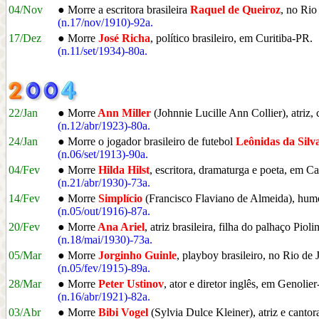
04/Nov
● Morre a escritora brasileira
Raquel de Queiroz
, no Rio
(n.17/nov/1910)-92a.
17/Dez
● Morre
José Richa
, político brasileiro, em Curitiba-PR.
(n.11/set/1934)-80a.
22/Jan
● Morre
Ann Miller
(Johnnie Lucille Ann Collier), atriz
(n.12/abr/1923)-80a.
24/Jan
● Morre o jogador brasileiro de futebol
Leônidas da Silv
(n.06/set/1913)-90a.
04/Fev
● Morre
Hilda Hilst
, escritora, dramaturga e poeta, em C
(n.21/abr/1930)-73a.
14/Fev
● Morre
Simplício
(Francisco Flaviano de Almeida), humor
(n.05/out/1916)-87a.
20/Fev
● Morre
Ana Ariel
, atriz brasileira, filha do palhaço Piol
(n.18/mai/1930)-73a.
05/Mar
● Morre
Jorginho Guinle
, playboy brasileiro, no Rio de 
(n.05/fev/1915)-89a.
28/Mar
● Morre
Peter Ustinov
, ator e diretor inglês, em Genolier
(n.16/abr/1921)-82a.
03/Abr
● Morre
Bibi Vogel
(Sylvia Dulce Kleiner), atriz e cantor