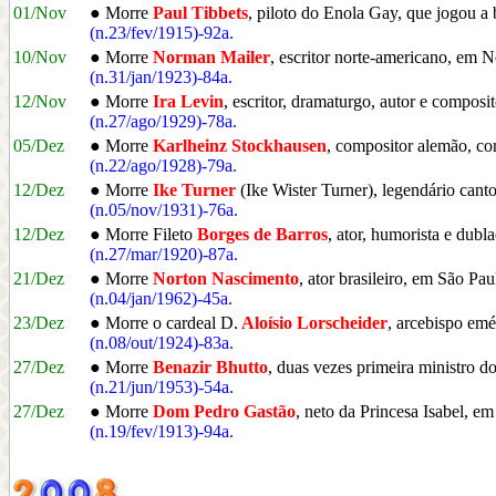
01/Nov
● Morre
Paul Tibbets
, piloto do Enola Gay, que jogou
(n.23/fev/1915)-92a.
10/Nov
● Morre
Norman Mailer
, escritor norte-americano, em
(n.31/jan/1923)-84a.
12/Nov
● Morre
Ira Levin
, escritor, dramaturgo, autor e comp
(n.27/ago/1929)-78a.
05/Dez
● Morre
Karlheinz Stockhausen
, compositor alemão, c
(n.22/ago/1928)-79a.
12/Dez
● Morre
Ike Turner
(Ike Wister Turner), legendário can
(n.05/nov/1931)-76a.
12/Dez
● Morre Fileto
Borges de Barros
, ator, humorista e dub
(n.27/mar/1920)-87a.
21/Dez
● Morre
Norton Nascimento
, ator brasileiro, em São Pau
(n.04/jan/1962)-45a.
23/Dez
● Morre o cardeal D.
Aloísio Lorscheider
, arcebispo em
(n.08/out/1924)-83a.
27/Dez
● Morre
Benazir Bhutto
, duas vezes primeira ministro 
(n.21/jun/1953)-54a.
27/Dez
● Morre
Dom Pedro Gastão
, neto da Princesa Isabel, 
(n.19/fev/1913)-94a.