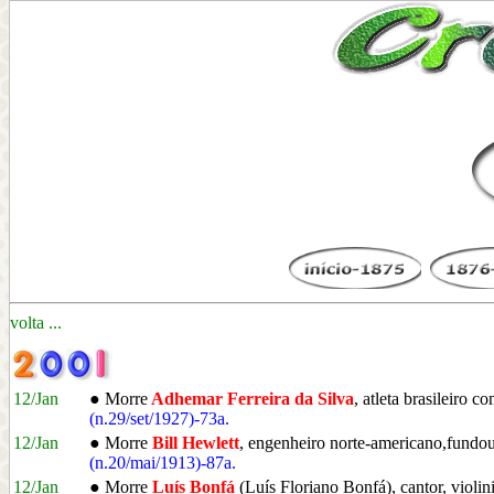
volta ...
12/Jan
● Morre
Adhemar Ferreira da Silva
, atleta brasileiro
(n.29/set/1927)-73a.
12/Jan
● Morre
Bill Hewlett
, engenheiro norte-americano,fund
(n.20/mai/1913)-87a.
12/Jan
● Morre
Luís Bonfá
(Luís Floriano Bonfá), cantor, violin