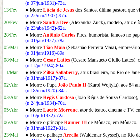
(n.07/jun/1931)-73a.
13/Fev
● Morre
Lúcia de Jesus
dos Santos, última pastora que 
(n.22/mar/1907)-97a.
20/Fev
● Morre
Sandra Dee
(Alexandra Zuck), modelo, atriz e 
(n.23/abr/1942)-62a.
28/Fev
● Morre
Antônio Carlos
Pires, humorista, famoso no pap
(n.01/jan/1927)-78a.
05/Mar
● Morre
Tião Maia
(Sebastião Ferreira Maia), empresário
(n.01/jan/1916)-89a.
08/Mar
● Morre
Cesar Lattes
(Cesare Mansueto Giulio Lattes), ci
(n.11/jul/1924)-80a.
11/Mar
● Morre
Zilka Sallaberry
, atriz brasileira, no Rio de Jan
(n.31/mai/1917)-87a.
02/Abr
● Morre o Papa
João Paulo II
(Karol Wojtyla), aos 84 an
(n.18/mai/1920)-84a.
03/Abr
● Morre
Régis Cardoso
(João Régis de Souza Cardoso), at
(n.24/jun/1934)-70a.
05/Abr
● Morre
Laerte Morrone
, ator de teatro, cinema e TV, 
(n.16/jul/1932)-72a.
06/Abr
● Morre o príncipe
Rainier III
de Mônaco, em Mônaco.
(n.31/mai/1923)-81a.
23/Mai
● Morre o palhaço
Arrelia
(Waldemar Seyssel), no Rio de