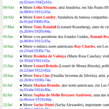
(n.02/nov/1942)-61a.
09/Abr
● Morre
Lélia Abramo
, atriz brasileira, em São Paulo-SP.
(n.08/fev/1911)-93a.
24/Abr
● Morre
Esteé Lauder
, fundadora da famosa companhia 
(n.01/jul/1908)-95a.
17/Mai
● Morre
Tony Randall
(Leonard Rosenberg), astro do c
(n.26/fev/1920)-84a.
05/Jun
● Morre o ex-presidente dos Estados Unidos,
Ronald Re
(n.06/fev/1911)-93a.
10/Jun
● Morre o músico norte-americano
Ray Charles
, em Lo
(n.23/set/1930)-73a.
10/Jun
● Morre
Rosinha de Valença
(Maria Rosa Canelas), violi
(n.30/jul/1941)-62a.
21/Jun
● Morre
Leonel Brizola
(Leonel de Moura Brizola), políti
(n.22/jan/1922)-82a.
29/Jun
● Morre
Yara Lins
(Orasília Severina da Silveira), atriz,
(n.26/fev/1930)-74a.
01/Jul
● Morre
Marlon Brando
, ator norte-americano, em Lo
(n.03/abr/1924)-80a.
02/Jul
● Morre
Sophia de Mello Breyner Andresen
, uma das m
(n.06/nov/1919)-84a.
22/Jul
● Morre
Sacha Distel
(Sacha Alexandre), importante can