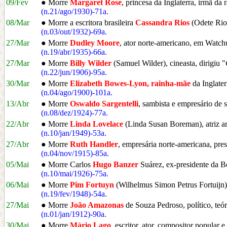
09/Fev
● Morre
Margaret Rose
, princesa da Inglaterra, irmã da 
(n.21/ago/1930)-71a.
08/Mar
● Morre a escritora brasileira
Cassandra Rios
(Odete Rio
(n.03/out/1932)-69a.
27/Mar
● Morre
Dudley Moore
, ator norte-americano, em Wat
(n.19/abr/1935)-66a.
27/Mar
● Morre
Billy Wilder
(Samuel Wilder), cineasta, dirigiu "
(n.22/jun/1906)-95a.
30/Mar
● Morre
Elizabeth Bowes-Lyon, rainha-mãe
da Inglater
(n.04/ago/1900)-101a.
13/Abr
● Morre
Oswaldo Sargentelli
, sambista e empresário de
(n.08/dez/1924)-77a.
22/Abr
● Morre
Linda Lovelace
(Linda Susan Boreman), atriz 
(n.10/jan/1949)-53a.
27/Abr
● Morre
Ruth Handler
, empresária norte-americana, pres
(n.04/nov/1915)-85a.
05/Mai
● Morre Carlos
Hugo Banzer
Suárez, ex-presidente da Bo
(n.10/mai/1926)-75a.
06/Mai
● Morre
Pim Fortuyn
(Wilhelmus Simon Petrus Fortuijn), 
(n.19/fev/1948)-54a.
27/Mai
● Morre
João Amazonas
de Souza Pedroso, político, teó
(n.01/jan/1912)-90a.
30/Mai
● Morre
Mário Lago
, escritor, ator, compositor popular e