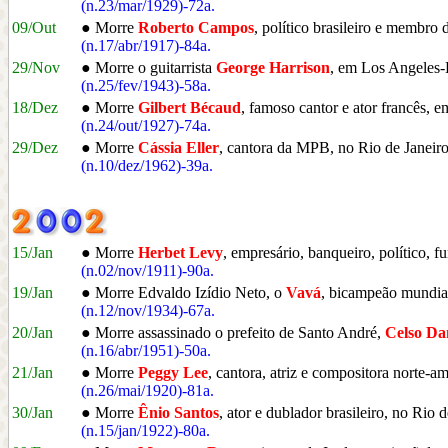
(n.23/mar/1929)-72a.
09/Out
● Morre
Roberto Campos
, político brasileiro e membro
(n.17/abr/1917)-84a.
29/Nov
● Morre o guitarrista
George Harrison
, em Los Angeles
(n.25/fev/1943)-58a.
18/Dez
● Morre
Gilbert Bécaud
, famoso cantor e ator francês, e
(n.24/out/1927)-74a.
29/Dez
● Morre
Cássia Eller
, cantora da MPB, no Rio de Janeir
(n.10/dez/1962)-39a.
15/Jan
● Morre
Herbet Levy
, empresário, banqueiro, político,
(n.02/nov/1911)-90a.
19/Jan
● Morre Edvaldo Izídio Neto, o
Vavá
, bicampeão mundial
(n.12/nov/1934)-67a.
20/Jan
● Morre assassinado o prefeito de Santo André,
Celso Da
(n.16/abr/1951)-50a.
21/Jan
● Morre
Peggy Lee
, cantora, atriz e compositora norte
(n.26/mai/1920)-81a.
30/Jan
● Morre
Ênio Santos
, ator e dublador brasileiro, no Rio 
(n.15/jan/1922)-80a.