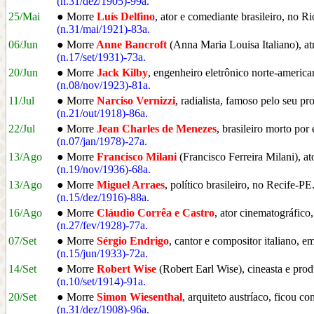
(n.31/dez/1905)-99a.
25/Mai
● Morre
Luís Delfino
, ator e comediante brasileiro, no R
(n.31/mai/1921)-83a.
06/Jun
● Morre
Anne Bancroft
(Anna Maria Louisa Italiano), a
(n.17/set/1931)-73a.
20/Jun
● Morre
Jack Kilby
, engenheiro eletrônico norte-americ
(n.08/nov/1923)-81a.
11/Jul
● Morre
Narciso Vernizzi
, radialista, famoso pelo seu p
(n.21/out/1918)-86a.
22/Jul
● Morre
Jean Charles de Menezes
, brasileiro morto po
(n.07/jan/1978)-27a.
13/Ago
● Morre
Francisco Milani
(Francisco Ferreira Milani), a
(n.19/nov/1936)-68a.
13/Ago
● Morre
Miguel Arraes
, político brasileiro, no Recife-PE
(n.15/dez/1916)-88a.
16/Ago
● Morre
Cláudio Corrêa e Castro
, ator cinematográfico
(n.27/fev/1928)-77a.
07/Set
● Morre
Sérgio Endrigo
, cantor e compositor italiano, e
(n.15/jun/1933)-72a.
14/Set
● Morre
Robert Wise
(Robert Earl Wise), cineasta e prod
(n.10/set/1914)-91a.
20/Set
● Morre
Simon Wiesenthal
, arquiteto austríaco, ficou c
(n.31/dez/1908)-96a.