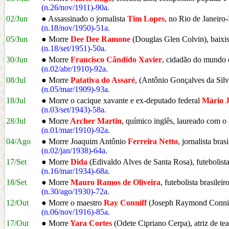
(n.26/nov/1911)-90a.
02/Jun
● Assassinado o jornalista
Tim Lopes
, no Rio de Janeiro
(n.18/nov/1950)-51a.
05/Jun
● Morre
Dee Dee Ramone
(Douglas Glen Colvin), baixi
(n.18/set/1951)-50a.
30/Jun
● Morre
Francisco Cândido Xavier
, cidadão do mundo 
(n.02/abr/1910)-92a.
08/Jul
● Morre
Patativa do Assaré
, (Antônio Gonçalves da Silv
(n.05/mar/1909)-93a.
18/Jul
● Morre o cacique xavante e ex-deputado federal
Mário 
(n.03/set/1943)-58a.
28/Jul
● Morre
Archer Martin
, químico inglês, laureado com o
(n.01/mar/1910)-92a.
04/Ago
● Morre Joaquim Antônio
Ferreira Netto
, jornalista bra
(n.02/jan/1938)-64a.
17/Set
● Morre
Dida
(Edivaldo Alves de Santa Rosa), futebolista
(n.16/mar/1934)-68a.
18/Set
● Morre
Mauro Ramos de Oliveira
, futebolista brasil
(n.30/ago/1930)-72a.
12/Out
● Morre o maestro
Ray Conniff
(Joseph Raymond Conni
(n.06/nov/1916)-85a.
17/Out
● Morre
Yara Cortes
(Odete Cipriano Cerpa), atriz de te