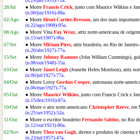
(n.29/jan/1933)-71a.
28/Jul
● Morre
Francis Crick
, junto com Maurice Wilkins e J
(n.08/jun/1916)-88a.
02/Ago
● Morre
Henri Cartier-Bresson
, um dos mais important
(n.22/ago/1908)-95a.
08/Ago
● Morre Vina
Fay Wray
, atriz norte-americana de ori
(n.15/set/1907)-96a.
07/Set
● Morre
Miriam Pires
, atriz brasileira, no Rio de Janeiro
(n.20/abr/1927)-77a.
15/Set
● Morre
Johnny Ramone
(John William Cummings), gui
(n.08/out/1948)-55a.
03/Out
● Morre
Janet Leigh
(Jeanette Helen Morrison), atriz n
(n.06/jul/1927)-77a.
04/Out
● Morre Leroy
Gordon Cooper
, astronauta norte-amer
(n.06/mar/1927)-77a.
05/Out
● Morre
Maurice Wilkins
, junto com Francis Crick e Ja
(n.15/dez/1916)-87a.
10/Out
● Morre o ator norte-americano
Christopher Reeve
, em
(n.25/set/1952)-52a.
11/Out
● Morre o escritor brasileiro
Fernando Sabino
, no Rio d
(n.12/out/1923)-80a.
02/Nov
● Morre
Theo van Gogh
, diretor e produtos de cinema e 
(n.23/jul/1957)-47a.