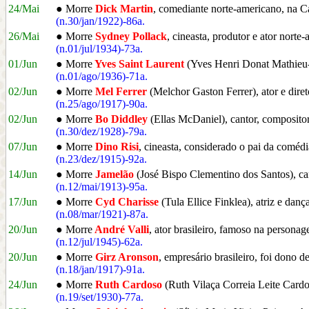
24/Mai
● Morre
Dick Martin
, comediante norte-americano, na C
(n.30/jan/1922)-86a.
26/Mai
● Morre
Sydney Pollack
, cineasta, produtor e ator nor
(n.01/jul/1934)-73a.
01/Jun
● Morre
Yves Saint Laurent
(Yves Henri Donat Mathieu-Sa
(n.01/ago/1936)-71a.
02/Jun
● Morre
Mel Ferrer
(Melchor Gaston Ferrer), ator e dir
(n.25/ago/1917)-90a.
02/Jun
● Morre
Bo Diddley
(Ellas McDaniel), cantor, composito
(n.30/dez/1928)-79a.
07/Jun
● Morre
Dino Risi
, cineasta, considerado o pai da comédi
(n.23/dez/1915)-92a.
14/Jun
● Morre
Jamelão
(José Bispo Clementino dos Santos), can
(n.12/mai/1913)-95a.
17/Jun
● Morre
Cyd Charisse
(Tula Ellice Finklea), atriz e da
(n.08/mar/1921)-87a.
20/Jun
● Morre
André Valli
, ator brasileiro, famoso na person
(n.12/jul/1945)-62a.
20/Jun
● Morre
Girz Aronson
, empresário brasileiro, foi dono 
(n.18/jan/1917)-91a.
24/Jun
● Morre
Ruth Cardoso
(Ruth Vilaça Correia Leite Card
(n.19/set/1930)-77a.