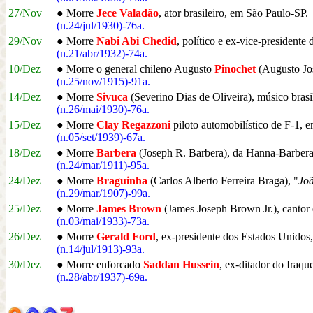
27/Nov
● Morre
Jece Valadão
, ator brasileiro, em São Paulo-SP.
(n.24/jul/1930)-76a.
29/Nov
● Morre
Nabi Abi Chedid
, político e ex-vice-president
(n.21/abr/1932)-74a.
10/Dez
● Morre o general chileno Augusto
Pinochet
(Augusto Jos
(n.25/nov/1915)-91a.
14/Dez
● Morre
Sivuca
(Severino Dias de Oliveira), músico bras
(n.26/mai/1930)-76a.
15/Dez
● Morre
Clay Regazzoni
piloto automobilístico de F-1, e
(n.05/set/1939)-67a.
18/Dez
● Morre
Barbera
(Joseph R. Barbera), da Hanna-Barbera,
(n.24/mar/1911)-95a.
24/Dez
● Morre
Braguinha
(Carlos Alberto Ferreira Braga), "
Joã
(n.29/mar/1907)-99a.
25/Dez
● Morre
James Brown
(James Joseph Brown Jr.), cantor
(n.03/mai/1933)-73a.
26/Dez
● Morre
Gerald Ford
, ex-presidente dos Estados Unid
(n.14/jul/1913)-93a.
30/Dez
● Morre enforcado
Saddan Hussein
, ex-ditador do Iraq
(n.28/abr/1937)-69a.