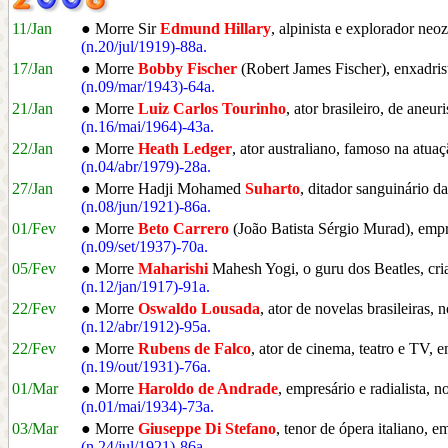
11/Jan
● Morre Sir
Edmund Hillary
, alpinista e explorador ne
(n.20/jul/1919)-88a.
17/Jan
● Morre
Bobby Fischer
(Robert James Fischer), enxadris
(n.09/mar/1943)-64a.
21/Jan
● Morre
Luiz Carlos Tourinho
, ator brasileiro, de aneu
(n.16/mai/1964)-43a.
22/Jan
● Morre
Heath Ledger
, ator australiano, famoso na atuaç
(n.04/abr/1979)-28a.
27/Jan
● Morre Hadji Mohamed
Suharto
, ditador sanguinário d
(n.08/jun/1921)-86a.
01/Fev
● Morre
Beto Carrero
(João Batista Sérgio Murad), empre
(n.09/set/1937)-70a.
05/Fev
● Morre
Maharishi
Mahesh Yogi, o guru dos Beatles, cri
(n.12/jan/1917)-91a.
22/Fev
● Morre
Oswaldo Lousada
, ator de novelas brasileiras, 
(n.12/abr/1912)-95a.
22/Fev
● Morre
Rubens de Falco
, ator de cinema, teatro e TV, 
(n.19/out/1931)-76a.
01/Mar
● Morre
Haroldo de Andrade
, empresário e radialista, 
(n.01/mai/1934)-73a.
03/Mar
● Morre
Giuseppe Di Stefano
, tenor de ópera italiano, e
(n.24/jul/1921)-86a.