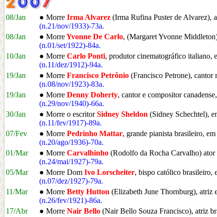
08/Jan
● Morre
Irma Alvarez
(Irma Rufina Puster de Alvarez), at
(n.21/nov/1933)-73a.
08/Jan
● Morre
Yvonne De Carlo
, (Margaret Yvonne Middleton
(n.01/set/1922)-84a.
10/Jan
● Morre
Carlo Ponti
, produtor cinematográfico italiano,
(n.11/dez/1912)-94a.
19/Jan
● Morre
Francisco Petrônio
(Francisco Petrone), cantor 
(n.08/nov/1923)-83a.
19/Jan
● Morre
Denny Doherty
, cantor e compositor canadense,
(n.29/nov/1940)-66a.
30/Jan
● Morre o escritor
Sidney Sheldon
(Sidney Schechtel), 
(n.11/fev/1917)-89a.
07/Fev
● Morre
Pedrinho Mattar
, grande pianista brasileiro, e
(n.20/ago/1936)-70a.
01/Mar
● Morre
Carvalhinho
(Rodolfo da Rocha Carvalho) ator e
(n.24/mai/1927)-79a.
05/Mar
● Morre Dom
Ivo Lorscheiter
, bispo católico brasileiro
(n.07/dez/1927)-79a.
11/Mar
● Morre
Betty Hutton
(Elizabeth June Thornburg), atriz
(n.26/fev/1921)-86a.
17/Abr
● Morre
Nair Bello
(Nair Bello Souza Francisco), atriz br