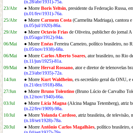
(n.28/abr/1931)-75a.
23/Abr
● Morre
Boris Yeltsin
, presidente da Federação Russa, 
(n.01/fev/1931)-76a.
25/Abr
● Morre
Carmem Costa
(Carmelita Madriaga), cantora e 
(n.05/jul/1920)-86a.
29/Abr
● Morre
Octavio Frias
de Oliveira, publicher do jornal 
(n.05/ago/1912)-94a.
06/Mai
● Morre
Enéas
Ferreira Carneiro, político brasileiro, no 
(n.05/nov/1938)-68a.
06/Mai
● Morre
Carlos Alberto Soares
, ator brasileiro, no Rio 
(n.11/jun/1925)-81a.
09/Mai
● Morre
Herval Rossano
, ator e diretor de telenovelas b
(n.23/abr/1935)-72a.
14/Jun
● Morre
Kurt Waldheim
, ex-secretário geral da ONU, e 
(n.21/dez/1918)-88a.
27/Jun
● Morre
Bruno Tolentino
(Bruno Lúcio de Carvalho Tolen
(n.12/nov/1940)-66a.
03/Jul
● Morre
Lícia Magna
(Alcina Magna Tetemberg), atriz bra
(n.22/fev/1909)-98a.
10/Jul
● Morre
Yolanda Cardoso
, atriz brasileira, de televisão
(n.18/set/1928)-78a.
20/Jul
● Morre
Antônio Carlos Magalhães
, político brasileiro
(n.04/set/1927)-79a.