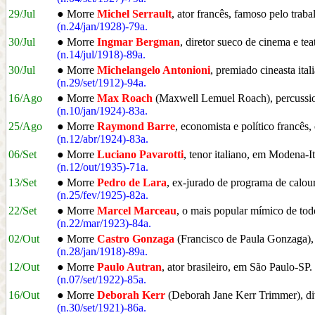
29/Jul
● Morre
Michel Serrault
, ator francês, famoso pelo trab
(n.24/jan/1928)-79a.
30/Jul
● Morre
Ingmar Bergman
, diretor sueco de cinema e te
(n.14/jul/1918)-89a.
30/Jul
● Morre
Michelangelo Antonioni
, premiado cineasta ita
(n.29/set/1912)-94a.
16/Ago
● Morre
Max Roach
(Maxwell Lemuel Roach), percussion
(n.10/jan/1924)-83a.
25/Ago
● Morre
Raymond Barre
, economista e político francês
(n.12/abr/1924)-83a.
06/Set
● Morre
Luciano Pavarotti
, tenor italiano, em Modena-It
(n.12/out/1935)-71a.
13/Set
● Morre
Pedro de Lara
, ex-jurado de programa de calou
(n.25/fev/1925)-82a.
22/Set
● Morre
Marcel Marceau
, o mais popular mímico de to
(n.22/mar/1923)-84a.
02/Out
● Morre
Castro Gonzaga
(Francisco de Paula Gonzaga), a
(n.28/jan/1918)-89a.
12/Out
● Morre
Paulo Autran
, ator brasileiro, em São Paulo-SP.
(n.07/set/1922)-85a.
16/Out
● Morre
Deborah Kerr
(Deborah Jane Kerr Trimmer), div
(n.30/set/1921)-86a.