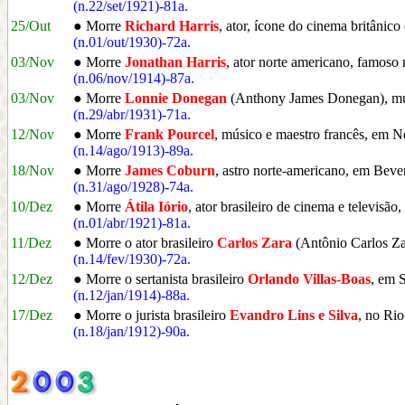
(n.22/set/1921)-81a.
25/Out
● Morre
Richard Harris
, ator, ícone do cinema britânic
(n.01/out/1930)-72a.
03/Nov
● Morre
Jonathan Harris
, ator norte americano, famoso 
(n.06/nov/1914)-87a.
03/Nov
● Morre
Lonnie Donegan
(Anthony James Donegan), músic
(n.29/abr/1931)-71a.
12/Nov
● Morre
Frank Pourcel
, músico e maestro francês, em N
(n.14/ago/1913)-89a.
18/Nov
● Morre
James Coburn
, astro norte-americano, em Bev
(n.31/ago/1928)-74a.
10/Dez
● Morre
Átila Iório
, ator brasileiro de cinema e televisão
(n.01/abr/1921)-81a.
11/Dez
● Morre o ator brasileiro
Carlos Zara
(Antônio Carlos Zar
(n.14/fev/1930)-72a.
12/Dez
● Morre o sertanista brasileiro
Orlando Villas-Boas
, em 
(n.12/jan/1914)-88a.
17/Dez
● Morre o jurista brasileiro
Evandro Lins e Silva
, no Rio
(n.18/jan/1912)-90a.