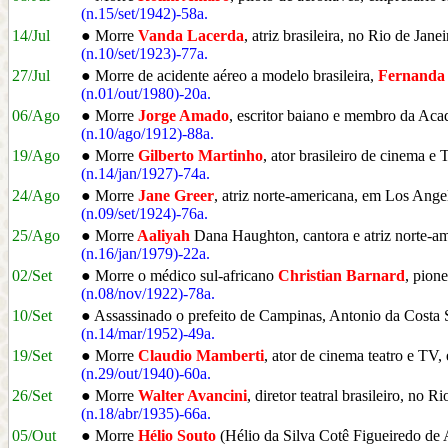
(n.15/set/1942)-58a.
14/Jul
● Morre
Vanda Lacerda
, atriz brasileira, no Rio de Jane
(n.10/set/1923)-77a.
27/Jul
● Morre de acidente aéreo a modelo brasileira,
Fernanda
(n.01/out/1980)-20a.
06/Ago
● Morre
Jorge Amado
, escritor baiano e membro da Aca
(n.10/ago/1912)-88a.
19/Ago
● Morre
Gilberto Martinho
, ator brasileiro de cinema e
(n.14/jan/1927)-74a.
24/Ago
● Morre
Jane Greer
, atriz norte-americana, em Los Ang
(n.09/set/1924)-76a.
25/Ago
● Morre
Aaliyah
Dana Haughton, cantora e atriz norte-
(n.16/jan/1979)-22a.
02/Set
● Morre o médico sul-africano
Christian Barnard
, pion
(n.08/nov/1922)-78a.
10/Set
● Assassinado o prefeito de Campinas, Antonio da Costa 
(n.14/mar/1952)-49a.
19/Set
● Morre
Claudio Mamberti
, ator de cinema teatro e TV
(n.29/out/1940)-60a.
26/Set
● Morre
Walter Avancini
, diretor teatral brasileiro, no R
(n.18/abr/1935)-66a.
05/Out
● Morre
Hélio Souto
(Hélio da Silva Cotê Figueiredo de 