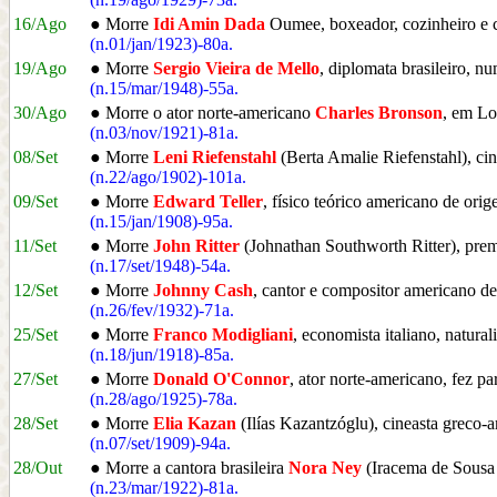
16/Ago
● Morre
Idi Amin Dada
Oumee, boxeador, cozinheiro e c
(n.01/jan/1923)-80a.
19/Ago
● Morre
Sergio Vieira de Mello
, diplomata brasileiro, 
(n.15/mar/1948)-55a.
30/Ago
● Morre o ator norte-americano
Charles Bronson
, em L
(n.03/nov/1921)-81a.
08/Set
● Morre
Leni Riefenstahl
(Berta Amalie Riefenstahl), ci
(n.22/ago/1902)-101a.
09/Set
● Morre
Edward Teller
, físico teórico americano de o
(n.15/jan/1908)-95a.
11/Set
● Morre
John Ritter
(Johnathan Southworth Ritter), pre
(n.17/set/1948)-54a.
12/Set
● Morre
Johnny Cash
, cantor e compositor americano d
(n.26/fev/1932)-71a.
25/Set
● Morre
Franco Modigliani
, economista italiano, natu
(n.18/jun/1918)-85a.
27/Set
● Morre
Donald O'Connor
, ator norte-americano, fez pa
(n.28/ago/1925)-78a.
28/Set
● Morre
Elia Kazan
(Ilías Kazantzóglu), cineasta greco-a
(n.07/set/1909)-94a.
28/Out
● Morre a cantora brasileira
Nora Ney
(Iracema de Sousa F
(n.23/mar/1922)-81a.