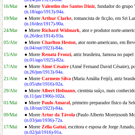
16/Mar
● Morre
Valentim dos Santos Diniz
, fundador do grupo 
(n.18/ago/1913)-94a.
19/Mar
● Morre
Arthur Clarke
, romancista de ficção, em Sri La
(n.16/dez/1917)-90a.
24/Mar
● Morre
Richard Widmark
, ator e produtor norte-amer
(n.26/dez/1914)-93a.
05/Abr
● Morre
Charlton Heston
, ator norte-americano, em Be
(n.04/out/1923)-84a.
15/Abr
● Morre
Renata Fronzi
, atriz brasileira, famosa no pape
(n.01/ago/1925)-82a.
17/Abr
● Morre
Aimé Césaire
(Aimé Fernand David Césaire), poe
(n.26/jun/1913)-94a.
21/Abr
● Morre
Carmem Silva
(Maria Amália Feijó), atriz brasi
(n.05/abr/1916)-92a.
29/Abr
● Morre
Albert Hofmann
, cientista suíço, mais conhec
(n.11/jan/1906)-102a.
01/Mai
● Morre
Paulo Amaral
, primeiro preparador físico da Se
(n.18/out/1923)-84a.
09/Mai
● Morre
Artur da Távola
(Paulo Alberto Moretzsonh Monte
(n.03/jan/1936)-72a.
17/Mai
● Morre
Zélia Gattai
, escritora e esposa de Jorge Amad
(n.02/jul/1916)-91a.