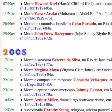
07/Nov
● Morre
Howard Keel
(Harold Clifford Keel), ator e can
(n.13/abr/1919)-85a.
11/Nov
● Morre
Yasser Arafat
(Mohammad Abdel Rauf Arafat al Q
(n.24/ago/1929)-75a.
20/Nov
● Morre o economista brasileiro
Celso Furtado
, no Rio d
(n.26/jul/1920)-84a.
29/Nov
● Morre
John Drew Barrymore
(John Sidney Blythe Ba
(n.04/jun/1932)-72a.
17/Jan
● Morre o sambista
Bezerra da Silva
, no Rio de Janeiro-
(n.23/fev/1927)-77a.
17/Jan
● Morre
Virginia Mayo
(Virginia Clara Jones), atriz n
(n.30/nov/1920)-84a.
22/Jan
● Morre a compositora mexicana
Consuelo Velázquez
, 
(n.21/ago/1924)-80a.
23/Jan
● Morre o apresentador americano
Johnny Carson
, em 
(n.23/out/1925)-79a.
10/Fev
● Morre
Arthur Miller
, dramaturgo norte-americano, 
(n.17/out/1915)-89a.
12/Fev
● Assassinada
Dorothy Stang
, religiosa, ativista pasto