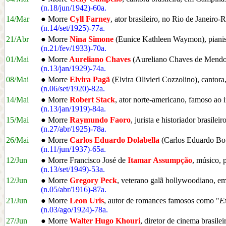
(n.18/jun/1942)-60a.
14/Mar
● Morre
Cyll Farney
, ator brasileiro, no Rio de Janeiro-R
(n.14/set/1925)-77a.
21/Abr
● Morre
Nina Simone
(Eunice Kathleen Waymon), pianista
(n.21/fev/1933)-70a.
01/Mai
● Morre
Aureliano Chaves
(Aureliano Chaves de Mendonç
(n.13/jan/1929)-74a.
08/Mai
● Morre
Elvira Pagã
(Elvira Olivieri Cozzolino), cantora,
(n.06/set/1920)-82a.
14/Mai
● Morre
Robert Stack
, ator norte-americano, famoso ao i
(n.13/jan/1919)-84a.
15/Mai
● Morre
Raymundo Faoro
, jurista e historiador brasilei
(n.27/abr/1925)-78a.
26/Mai
● Morre
Carlos Eduardo Dolabella
(Carlos Eduardo Bouç
(n.11/jun/1937)-65a.
12/Jun
● Morre Francisco José de
Itamar Assumpção
, músico, 
(n.13/set/1949)-53a.
12/Jun
● Morre
Gregory Peck
, veterano galã hollywoodiano, 
(n.05/abr/1916)-87a.
21/Jun
● Morre
Leon Uris
, autor de romances famosos como "
E
(n.03/ago/1924)-78a.
27/Jun
● Morre
Walter Hugo Khouri
, diretor de cinema brasile