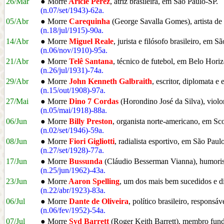
26/Mar
● Morre
Ariclê Perez
, atriz brasileira, em São Paulo-SP.
(n.07/set/1943)-62a.
05/Abr
● Morre
Carequinha
(George Savalla Gomes), artista de 
(n.18/jul/1915)-90a.
14/Abr
● Morre
Miguel Reale
, jurista e filósofo brasileiro, em S
(n.06/nov/1910)-95a.
21/Abr
● Morre
Telê Santana
, técnico de futebol, em Belo Hor
(n.26/jul/1931)-74a.
29/Abr
● Morre
John Kenneth Galbraith
, escritor, diplomata
(n.15/out/1908)-97a.
27/Mai
● Morre
Dino 7 Cordas
(Horondino José da Silva), violon
(n.05/mai/1918)-88a.
06/Jun
● Morre
Billy Preston
, organista norte-americano, em S
(n.02/set/1946)-59a.
08/Jun
● Morre
Fiori Gigliotti
, radialista esportivo, em São Paul
(n.27/set/1928)-77a.
17/Jun
● Morre
Bussunda
(Cláudio Besserman Vianna), humoris
(n.25/jun/1962)-43a.
23/Jun
● Morre
Aaron Spelling
, um dos mais bem sucedidos e di
(n.22/abr/1923)-83a.
06/Jul
● Morre
Dante de Oliveira
, político brasileiro, respons
(n.06/fev/1952)-54a.
07/Jul
● Morre
Syd Barrett
(Roger Keith Barrett), membro fund