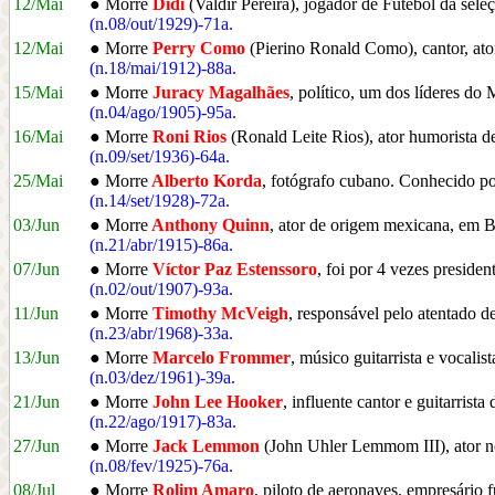
12/Mai
● Morre
Didi
(Valdir Pereira), jogador de Futebol da sele
(n.08/out/1929)-71a.
12/Mai
● Morre
Perry Como
(Pierino Ronald Como), cantor, at
(n.18/mai/1912)-88a.
15/Mai
● Morre
Juracy Magalhães
, político, um dos líderes d
(n.04/ago/1905)-95a.
16/Mai
● Morre
Roni Rios
(Ronald Leite Rios), ator humorista d
(n.09/set/1936)-64a.
25/Mai
● Morre
Alberto Korda
, fotógrafo cubano. Conhecido po
(n.14/set/1928)-72a.
03/Jun
● Morre
Anthony Quinn
, ator de origem mexicana, em
(n.21/abr/1915)-86a.
07/Jun
● Morre
Víctor Paz Estenssoro
, foi por 4 vezes presiden
(n.02/out/1907)-93a.
11/Jun
● Morre
Timothy McVeigh
, responsável pelo atentado
(n.23/abr/1968)-33a.
13/Jun
● Morre
Marcelo Frommer
, músico guitarrista e vocalis
(n.03/dez/1961)-39a.
21/Jun
● Morre
John Lee Hooker
, influente cantor e guitarris
(n.22/ago/1917)-83a.
27/Jun
● Morre
Jack Lemmon
(John Uhler Lemmom III), ator n
(n.08/fev/1925)-76a.
08/Jul
● Morre
Rolim Amaro
, piloto de aeronaves, empresári