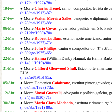
(n.17/out/1922)-78a.
19/Fev
● Morre
Charles Trenet
, cantor, compositor, letrista de c
(n.18/mai/1913)-87a.
27/Fev
● Morre
Walter Moreira Salles
, banqueiro e diplomata, 
(n.28/mai/1912)-88a.
06/Mar
● Morre
Mário Covas
, governador paulista, em São Paul
(n.21/abr/1930)-70a.
12/Mar
● Morre
Robert Ludlum
, escritor norte-americano, aut
(n.25/mai/1927)-73a.
18/Mar
● Morre
John Phillips
, cantor e compositor do
"The Mam
(n.30/ago/1935)-65a.
22/Mar
● Morre
Hanna
(William Denby Hanna), da Hanna-Barbera
(n.14/jul/1910)-90a.
31/Mar
● Morre
Clifford Glenwood Shull
, físico norte-america
EUA.
(n.23/set/1915)-85a.
05/Abr
● Morre Domenico
Calabrone
, escultor pintor gravador
(n.07/mar/1928)-73a.
12/Abr
● Morre
Sinval Guazzelli
, advogado e político gaúcho, 
(n.24/jan/1930)-71a.
30/Abr
● Morre
Maria Clara Machado
, escritora e dramaturga 
(n.03/abr/1921)-80a.