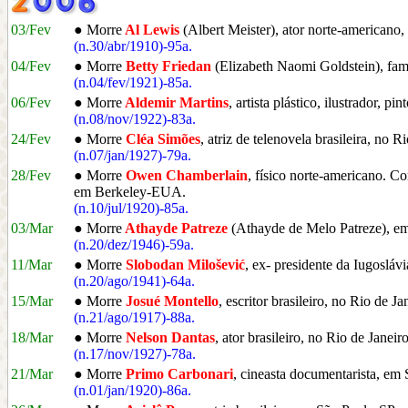
03/Fev
● Morre
Al Lewis
(Albert Meister), ator norte-american
(n.30/abr/1910)-95a.
04/Fev
● Morre
Betty Friedan
(Elizabeth Naomi Goldstein), fam
(n.04/fev/1921)-85a.
06/Fev
● Morre
Aldemir Martins
, artista plástico, ilustrador, p
(n.08/nov/1922)-83a.
24/Fev
● Morre
Cléa Simões
, atriz de telenovela brasileira, no R
(n.07/jan/1927)-79a.
28/Fev
● Morre
Owen Chamberlain
, físico norte-americano. C
em Berkeley-EUA.
(n.10/jul/1920)-85a.
03/Mar
● Morre
Athayde Patreze
(Athayde de Melo Patreze), em
(n.20/dez/1946)-59a.
11/Mar
● Morre
Slobodan Milošević
, ex- presidente da Iugosláv
(n.20/ago/1941)-64a.
15/Mar
● Morre
Josué Montello
, escritor brasileiro, no Rio de Ja
(n.21/ago/1917)-88a.
18/Mar
● Morre
Nelson Dantas
, ator brasileiro, no Rio de Janeir
(n.17/nov/1927)-78a.
21/Mar
● Morre
Primo Carbonari
, cineasta documentarista, em
(n.01/jan/1920)-86a.