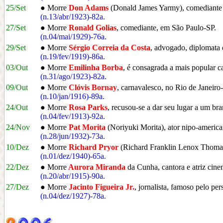
25/Set
● Morre
Don Adams
(Donald James Yarmy), comediante 
(n.13/abr/1923)-82a.
27/Set
● Morre
Ronald Golias
, comediante, em São Paulo-SP.
(n.04/mai/1929)-76a.
29/Set
● Morre
Sérgio Correia da Costa
, advogado, diplomata e
(n.19/fev/1919)-86a.
03/Out
● Morre
Emilinha Borba
, é consagrada a mais popular c
(n.31/ago/1923)-82a.
09/Out
● Morre
Clóvis Bornay
, carnavalesco, no Rio de Janeiro
(n.10/jan/1916)-89a.
24/Out
● Morre
Rosa Parks
, recusou-se a dar seu lugar a um br
(n.04/fev/1913)-92a.
24/Nov
● Morre
Pat Morita
(Noriyuki Morita), ator nipo-americ
(n.28/jun/1932)-73a.
10/Dez
● Morre
Richard Pryor
(Richard Franklin Lenox Thomas
(n.01/dez/1940)-65a.
22/Dez
● Morre
Aurora Miranda
da Cunha, cantora e atriz cine
(n.20/abr/1915)-90a.
27/Dez
● Morre
Jacinto Figueira Jr.
, jornalista, famoso pelo pe
(n.04/dez/1927)-78a.