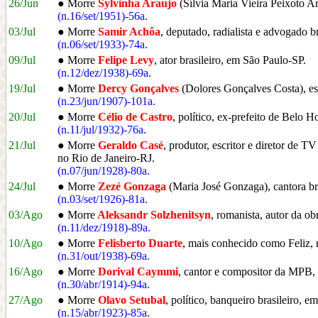
26/Jun
● Morre
Sylvinha Araujo
(Sílvia Maria Vieira Peixoto A
(n.16/set/1951)-56a.
03/Jul
● Morre
Samir Achôa
, deputado, radialista e advogado b
(n.06/set/1933)-74a.
09/Jul
● Morre
Felipe Levy
, ator brasileiro, em São Paulo-SP.
(n.12/dez/1938)-69a.
19/Jul
● Morre
Dercy Gonçalves
(Dolores Gonçalves Costa), est
(n.23/jun/1907)-101a.
20/Jul
● Morre
Célio de Castro
, político, ex-prefeito de Belo
(n.11/jul/1932)-76a.
21/Jul
● Morre
Geraldo Casé
, produtor, escritor e diretor de T
no Rio de Janeiro-RJ.
(n.07/jun/1928)-80a.
24/Jul
● Morre
Zezé Gonzaga
(Maria José Gonzaga), cantora bra
(n.03/set/1926)-81a.
03/Ago
● Morre
Aleksandr Solzhenitsyn
, romanista, autor da obr
(n.11/dez/1918)-89a.
10/Ago
● Morre
Felisberto Duarte
, mais conhecido como Feliz,
(n.31/out/1938)-69a.
16/Ago
● Morre
Dorival Caymmi
, cantor e compositor da MPB, 
(n.30/abr/1914)-94a.
27/Ago
● Morre
Olavo Setubal
, político, banqueiro brasileiro, 
(n.15/abr/1923)-85a.