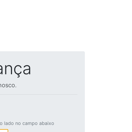
ança
nosco.
ao lado no campo abaixo